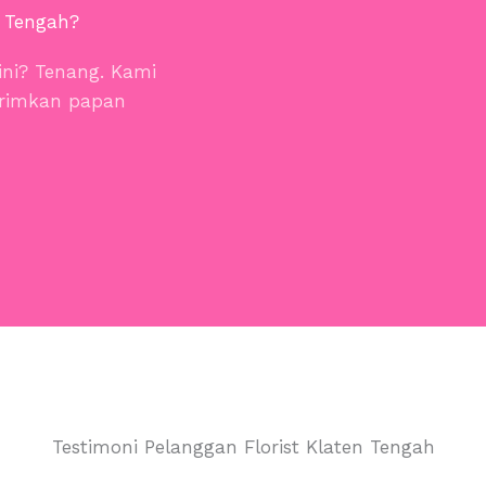
 Tengah?
 ini? Tenang. Kami
irimkan papan
Testimoni Pelanggan Florist Klaten Tengah