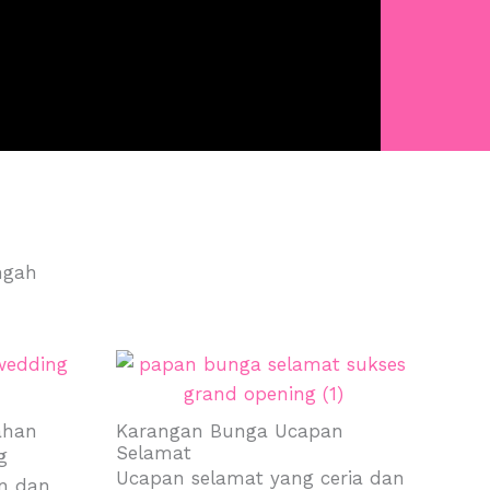
ngah
ahan
Karangan Bunga Ucapan
Selamat
g
Ucapan selamat yang ceria dan
n dan