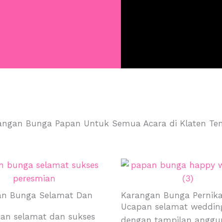
angan Bunga Papan Untuk Semua Acara di Klaten Te
an Bunga Selamat Dan
Karangan Bunga Pernik
Ucapan selamat weddin
an selamat dan sukses
dengan tampilan anggu