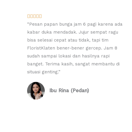
R





a
“Pesan papan bunga jam 6 pagi karena ada
t
kabar duka mendadak. Jujur sempat ragu
e
bisa selesai cepat atau tidak, tapi tim
d
FloristKlaten bener-bener gercep. Jam 8
5
sudah sampai lokasi dan hasilnya rapi
o
banget. Terima kasih, sangat membantu di
u
situasi genting.”
t
o
Ibu Rina (Pedan)
f
5