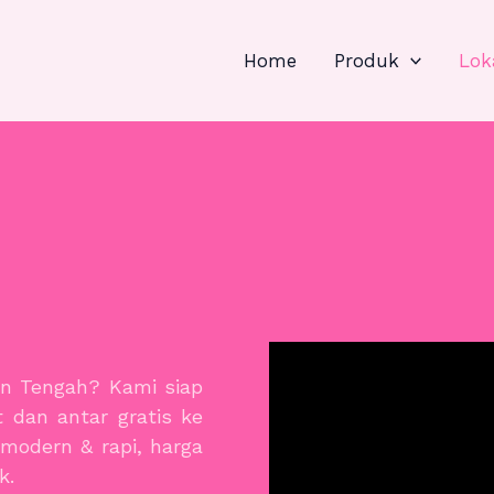
Home
Produk
Lok
en Tengah? Kami siap
 dan antar gratis ke
 modern & rapi, harga
k.