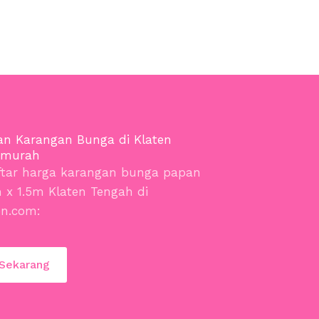
an Karangan Bunga di Klaten
rmurah
ftar harga karangan bunga papan
x 1.5m Klaten Tengah di
en.com:
 Sekarang