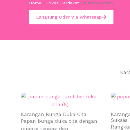
Home
»
Lokasi Terdekat
»
Klaten Tengah
Langsung Oder Via Whatsaap
Kar
Karangan Bunga Duka Cita
Karang
Sukses
Papan bunga duka cita dengan
Rangkai
nuansa tenang dan