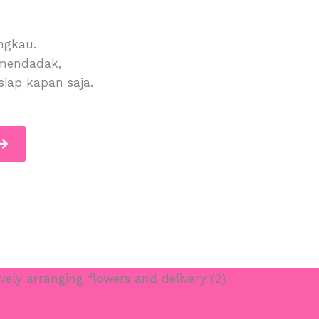
ngkau.
 mendadak,
iap kapan saja.