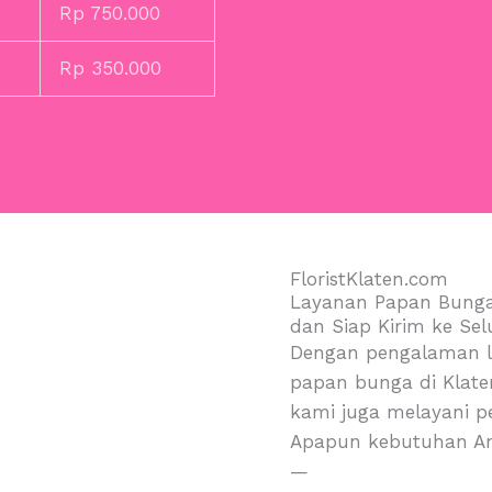
Rp 750.000
Rp 350.000
FloristKlaten.com
Layanan Papan Bunga
dan Siap Kirim ke Sel
Dengan pengalaman le
papan bunga di Klate
kami juga melayani p
Apapun kebutuhan A
—