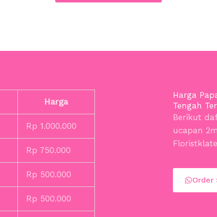
Harga Pap
Harga
Tengah Te
Berikut da
Rp 1.000.000
ucapan 2m 
Floristklat
Rp 750.000
Rp 500.000
Order
Rp 500.000