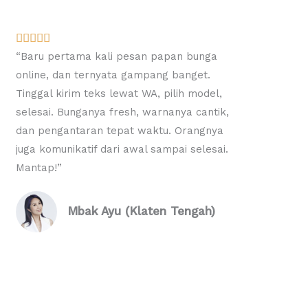
R





a
“Baru pertama kali pesan papan bunga
t
online, dan ternyata gampang banget.
e
Tinggal kirim teks lewat WA, pilih model,
d
selesai. Bunganya fresh, warnanya cantik,
5
dan pengantaran tepat waktu. Orangnya
o
juga komunikatif dari awal sampai selesai.
u
Mantap!”
t
o
Mbak Ayu (Klaten Tengah)
f
5