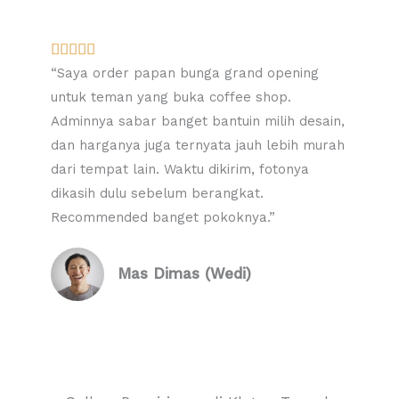
R





a
“Saya order papan bunga grand opening
t
untuk teman yang buka coffee shop.
e
Adminnya sabar banget bantuin milih desain,
d
dan harganya juga ternyata jauh lebih murah
5
dari tempat lain. Waktu dikirim, fotonya
o
dikasih dulu sebelum berangkat.
u
Recommended banget pokoknya.”
t
o
Mas Dimas (Wedi)
f
5