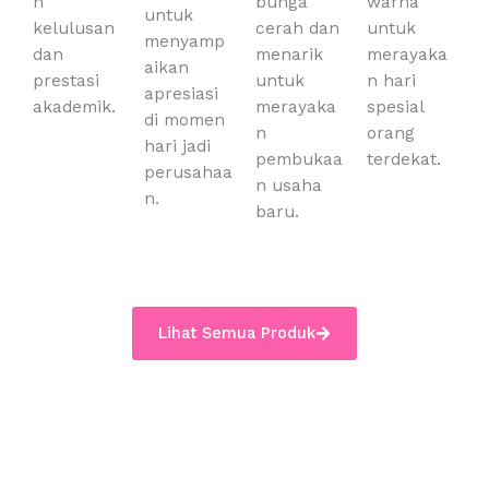
n
bunga
warna
untuk
kelulusan
cerah dan
untuk
menyamp
dan
menarik
merayaka
aikan
prestasi
untuk
n hari
apresiasi
akademik.
merayaka
spesial
di momen
n
orang
hari jadi
pembukaa
terdekat.
perusahaa
n usaha
n.
baru.
Lihat Semua Produk