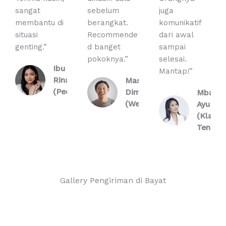
sangat
sebelum
juga
membantu di
berangkat.
komunikatif
situasi
Recommende
dari awal
genting.”
d banget
sampai
pokoknya.”
selesai.
Ibu
Mantap!”
Rina
Mas
(Pedan)
Dimas
Mbak
(Wedi)
Ayu
(Klaten
Tengah
Gallery Pengiriman di Bayat