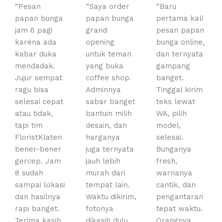
a
a
a
“Pesan
“Saya order
“Baru
t
t
t
papan bunga
papan bunga
pertama kali
e
e
e
jam 6 pagi
grand
pesan papan
d
d
d
karena ada
opening
bunga online,
5
5
5
kabar duka
untuk teman
dan ternyata
o
o
o
mendadak.
yang buka
gampang
u
u
u
Jujur sempat
coffee shop.
banget.
t
t
t
ragu bisa
Adminnya
Tinggal kirim
o
o
o
selesai cepat
sabar banget
teks lewat
f
f
f
atau tidak,
bantuin milih
WA, pilih
5
5
5
tapi tim
desain, dan
model,
FloristKlaten
harganya
selesai.
bener-bener
juga ternyata
Bunganya
gercep. Jam
jauh lebih
fresh,
8 sudah
murah dari
warnanya
sampai lokasi
tempat lain.
cantik, dan
dan hasilnya
Waktu dikirim,
pengantaran
rapi banget.
fotonya
tepat waktu.
Terima kasih,
dikasih dulu
Orangnya