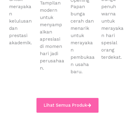
Opening
Tampilan
merayaka
Papan
penuh
modern
n
bunga
warna
untuk
kelulusan
cerah dan
untuk
menyamp
dan
menarik
merayaka
aikan
prestasi
untuk
n hari
apresiasi
akademik.
merayaka
spesial
di momen
n
orang
hari jadi
pembukaa
terdekat.
perusahaa
n usaha
n.
baru.
Lihat Semua Produk