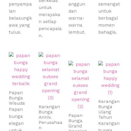
berkelas
penyampa
anggun
semangat
untuk
ian
dan
untuk
merayaka
belasungk
warna-
berbagai
n setiap
awa yang
warna
momen
pencapaia
tulus.
lembut.
bahagia.
n.
Papan
Bunga
Karangan
Wisuda
Karangan
Bunga
Papan
Bunga
Ulang
Papan
bunga
Anniv.
Tahun
Bunga
Perusahaa
elegan
Karangan
Grand
n
untuk
bunga