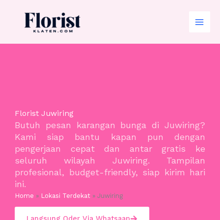
Skip
to
content
Florist Juwiring
Butuh pesan karangan bunga di Juwiring?
Kami siap bantu kapan pun dengan
pengerjaan cepat dan antar gratis ke
seluruh wilayah Juwiring. Tampilan
profesional, budget-friendly, siap kirim hari
ini.
Home
»
Lokasi Terdekat
»
Juwiring
Langsung Oder Via Whatsaap