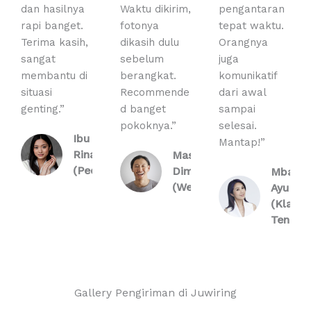
dan hasilnya
Waktu dikirim,
pengantaran
rapi banget.
fotonya
tepat waktu.
Terima kasih,
dikasih dulu
Orangnya
sangat
sebelum
juga
membantu di
berangkat.
komunikatif
situasi
Recommende
dari awal
genting.”
d banget
sampai
pokoknya.”
selesai.
Ibu
Mantap!”
Rina
Mas
(Pedan)
Dimas
Mbak
(Wedi)
Ayu
(Klaten
Tengah
Gallery Pengiriman di Juwiring