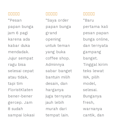
R
R
R















a
a
a
“Pesan
“Saya order
“Baru
t
t
t
papan bunga
papan bunga
pertama kali
e
e
e
jam 6 pagi
grand
pesan papan
d
d
d
karena ada
opening
bunga online,
5
5
5
kabar duka
untuk teman
dan ternyata
o
o
o
mendadak.
yang buka
gampang
u
u
u
Jujur sempat
coffee shop.
banget.
t
t
t
ragu bisa
Adminnya
Tinggal kirim
o
o
o
selesai cepat
sabar banget
teks lewat
f
f
f
atau tidak,
bantuin milih
WA, pilih
5
5
5
tapi tim
desain, dan
model,
FloristKlaten
harganya
selesai.
bener-bener
juga ternyata
Bunganya
gercep. Jam
jauh lebih
fresh,
8 sudah
murah dari
warnanya
sampai lokasi
tempat lain.
cantik, dan