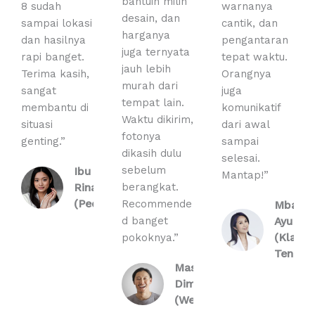
f
bantuin milih
8 sudah
warnanya
5
desain, dan
sampai lokasi
cantik, dan
harganya
dan hasilnya
pengantaran
juga ternyata
rapi banget.
tepat waktu.
jauh lebih
Terima kasih,
Orangnya
murah dari
sangat
juga
tempat lain.
membantu di
komunikatif
Waktu dikirim,
situasi
dari awal
fotonya
genting.”
sampai
dikasih dulu
selesai.
sebelum
Ibu
Mantap!”
berangkat.
Rina
Recommende
(Pedan)
Mbak
d banget
Ayu
pokoknya.”
(Klaten
Tengah
Mas
Dimas
(Wedi)