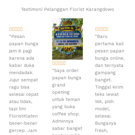
Testimoni Pelanggan Florist Karangdowo
R
R










a
a
“Pesan
“Baru
t
t
papan bunga
pertama kali
e
e
jam 6 pagi
pesan papan
d
d
karena ada
bunga online,
R





5
5
kabar duka
dan ternyata
a
“Saya order
o
o
mendadak.
gampang
t
papan bunga
u
u
Jujur sempat
banget.
e
grand
t
t
ragu bisa
Tinggal kirim
d
opening
o
o
selesai cepat
teks lewat
5
untuk teman
f
f
atau tidak,
WA, pilih
o
yang buka
5
5
tapi tim
model,
u
coffee shop.
FloristKlaten
selesai.
t
Adminnya
bener-bener
Bunganya
o
sabar banget
gercep. Jam
fresh,