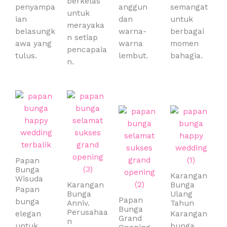
berkelas
penyampa
anggun
semangat
untuk
ian
dan
untuk
merayaka
belasungk
warna-
berbagai
n setiap
awa yang
warna
momen
pencapaia
tulus.
lembut.
bahagia.
n.
Papan
Bunga
Karangan
Wisuda
Karangan
Bunga
Papan
Bunga
Ulang
Papan
bunga
Anniv.
Tahun
Bunga
Perusahaa
elegan
Karangan
Grand
n
untuk
bunga