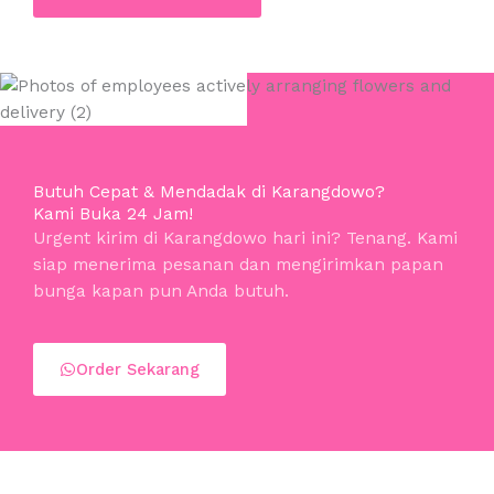
Butuh Cepat & Mendadak di Karangdowo?
Kami Buka 24 Jam!
Urgent kirim di Karangdowo hari ini? Tenang. Kami
siap menerima pesanan dan mengirimkan papan
bunga kapan pun Anda butuh.
Order Sekarang