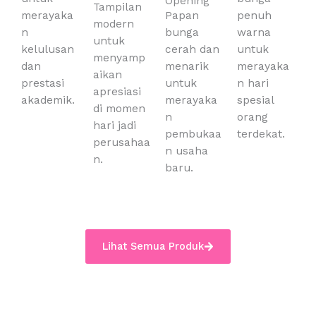
Opening
Tampilan
merayaka
Papan
penuh
modern
n
bunga
warna
untuk
kelulusan
cerah dan
untuk
menyamp
dan
menarik
merayaka
aikan
prestasi
untuk
n hari
apresiasi
akademik.
merayaka
spesial
di momen
n
orang
hari jadi
pembukaa
terdekat.
perusahaa
n usaha
n.
baru.
Lihat Semua Produk